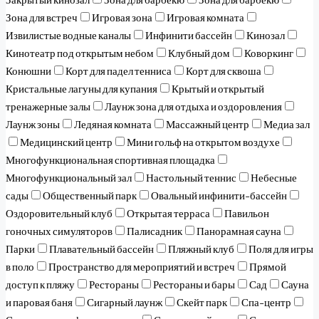
Зона для встреч
Игровая зона
Игровая комната
Извилистые водные каналы
Инфинити бассейн
Кинозал
Кинотеатр под открытым небом
Клубный дом
Коворкинг
Конюшни
Корт для падел тенниса
Корт для сквоша
Кристальные лагуны для купания
Крытый и открытый
тренажерные залы
Лаунж зона для отдыха и оздоровления
Лаунж зоны
Ледяная комната
Массажный центр
Медиа зал
Медицинский центр
Мини гольф на открытом воздухе
Многофункциональная спортивная площадка
Многофункциональный зал
Настольный теннис
Небесные
сады
Общественный парк
Овальный инфинити-бассейн
Оздоровительный клуб
Открытая терраса
Павильон
гоночных симуляторов
Палисадник
Панорамная сауна
Парки
Плавательный бассейн
Пляжный клуб
Поля для игры
в поло
Пространство для мероприятий и встреч
Прямой
доступ к пляжу
Рестораны
Рестораны и бары
Сад
Сауна
и паровая баня
Сигарный лаунж
Скейт парк
Спа-центр