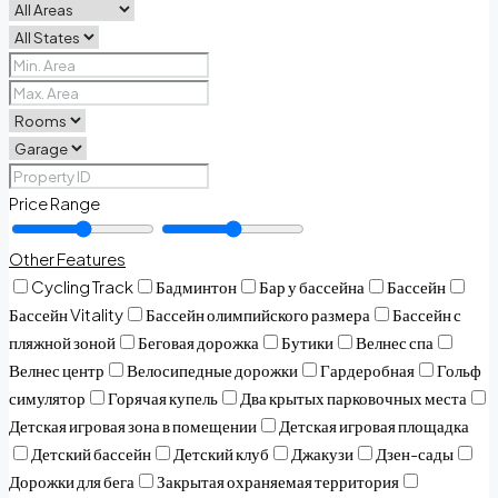
Price Range
Other Features
Cycling Track
Бадминтон
Бар у бассейна
Бассейн
Бассейн Vitality
Бассейн олимпийского размера
Бассейн с
пляжной зоной
Беговая дорожка
Бутики
Велнес спа
Велнес центр
Велосипедные дорожки
Гардеробная
Гольф
симулятор
Горячая купель
Два крытых парковочных места
Детская игровая зона в помещении
Детская игровая площадка
Детский бассейн
Детский клуб
Джакузи
Дзен-сады
Дорожки для бега
Закрытая охраняемая территория