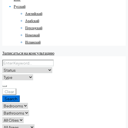
Русский
Английский
Арабский
Персидский
Немецкий
Испанский
Записаться на консультацию
Clear
Search