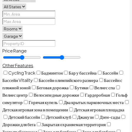
Price Range
Other Features
Cycling Track
Бадминтон
Бар у бассейна
Бассейн
Бассейн Vitality
Бассейн олимпийского размера
Бассейн с
пляжной зоной
Беговая дорожка
Бутики
Велнес спа
Велнес центр
Велосипедные дорожки
Гардеробная
Гольф
симулятор
Горячая купель
Два крытых парковочных места
Детская игровая зона в помещении
Детская игровая площадка
Детский бассейн
Детский клуб
Джакузи
Дзен-сады
Дорожки для бега
Закрытая охраняемая территория
Закрытый кинозал
Зона для барбекю
Зона для барбекю