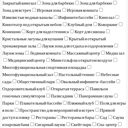
Закрытый кинозал
Зона для барбекю
Зона для барбекю
Зона для встреч
Игровая зона
Игровая комната
Извилистые водные каналы
Инфинити бассейн
Кинозал
Кинотеатр под открытым небом
Клубный дом
Коворкинг
Конюшни
Корт для падел тенниса
Корт для сквоша
Кристальные лагуны для купания
Крытый и открытый
тренажерные залы
Лаунж зона для отдыха и оздоровления
Лаунж зоны
Ледяная комната
Массажный центр
Медиа зал
Медицинский центр
Мини гольф на открытом воздухе
Многофункциональная спортивная площадка
Многофункциональный зал
Настольный теннис
Небесные
сады
Общественный парк
Овальный инфинити-бассейн
Оздоровительный клуб
Открытая терраса
Павильон
гоночных симуляторов
Палисадник
Панорамная сауна
Парки
Плавательный бассейн
Пляжный клуб
Поля для игры
в поло
Пространство для мероприятий и встреч
Прямой
доступ к пляжу
Рестораны
Рестораны и бары
Сад
Сауна
и паровая баня
Сигарный лаунж
Скейт парк
Спа-центр