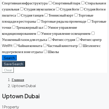
Спортивная инфраструктура
Спортивный парк
Стиральная и
сушильная
Студия звукозаписи
Студия йоги
Студия йоги и
пилатеса
Студия танцев
Теннисный корт
Торговые
площади и рестораны
Торговые ряды на променаде
Торговые
точки
Тренажерный зал
Умное управление
кондиционированием
Умное управление освещением
Ухоженный газон для отдыха
Фитнес студия
Фитнес центр
Wellfit
Чайная комната
Частный кинотеатр
Шезлонги с
подогревом в зоне отдыха
Школы
Search
Save Search
Clear
Главная
Uptown Dubai
Uptown Dubai
1 Property