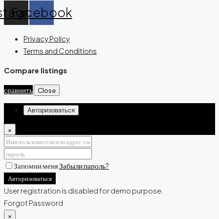
stagram
Facebook
Privacy Policy
Terms and Conditions
Compare listings
сравнить
Close
Авторизоваться
×
Запомни меня
Забыли пароль?
Авторизоваться
User registration is disabled for demo purpose.
Forgot Password
×