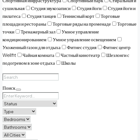
Спортивная инфраструктура
Спортивный парк
Стиральная и
сушильная
Студия звукозаписи
Студия йоги
Студия йоги и
пилатеса
Студия танцев
Теннисный корт
Торговые
площади и рестораны
Торговые ряды на променаде
Торговые
точки
Тренажерный зал
Умное управление
кондиционированием
Умное управление освещением
Ухоженный газон для отдыха
Фитнес студия
Фитнес центр
Wellfit
Чайная комната
Частный кинотеатр
Шезлонги с
подогревом в зоне отдыха
Школы
Поиск