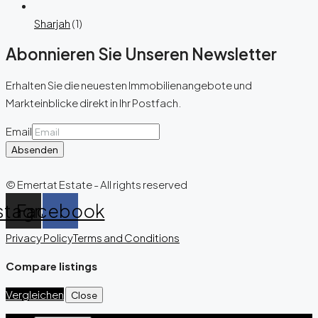
Sharjah
(1)
Abonnieren Sie Unseren Newsletter
Erhalten Sie die neuesten Immobilienangebote und
Markteinblicke direkt in Ihr Postfach.
Email
Absenden
© Emertat Estate - All rights reserved
stagram
Facebook
Privacy Policy
Terms and Conditions
Compare listings
Vergleichen
Close