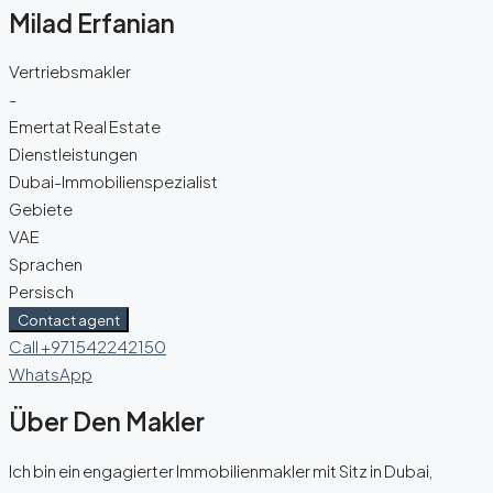
Milad Erfanian
Vertriebsmakler
-
Emertat Real Estate
Dienstleistungen
Dubai-Immobilienspezialist
Gebiete
VAE
Sprachen
Persisch
Contact agent
Call
+971542242150
WhatsApp
Über Den Makler
Ich bin ein engagierter Immobilienmakler mit Sitz in Dubai,