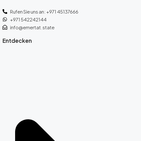
Rufen Sie uns an: +971 45137666
+971 542242144
info@emertat.state
Entdecken