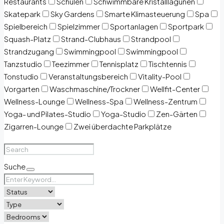
Restaurants
Schulen
Schwimmbare Kristalllagunen
Skatepark
Sky Gardens
Smarte Klimasteuerung
Spa
Spielbereich
Spielzimmer
Sportanlagen
Sportpark
Squash-Platz
Strand-Clubhaus
Strandpool
Strandzugang
Swimmingpool
Swimmingpool
Tanzstudio
Teezimmer
Tennisplatz
Tischtennis
Tonstudio
Veranstaltungsbereich
Vitality-Pool
Vorgarten
Waschmaschine/Trockner
Wellfit-Center
Wellness-Lounge
Wellness-Spa
Wellness-Zentrum
Yoga- und Pilates-Studio
Yoga-Studio
Zen-Gärten
Zigarren-Lounge
Zwei überdachte Parkplätze
Suche