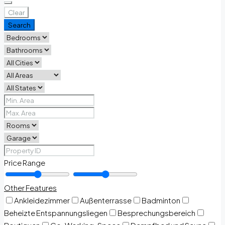
Clear
Search
Price Range
Other Features
Ankleidezimmer
Außenterrasse
Badminton
Beheizte Entspannungsliegen
Besprechungsbereich