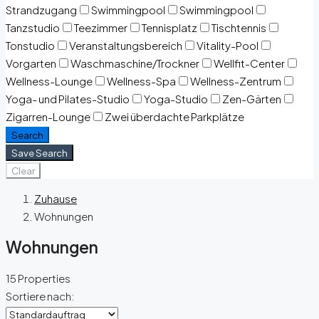
Strandzugang
Swimmingpool
Swimmingpool
Tanzstudio
Teezimmer
Tennisplatz
Tischtennis
Tonstudio
Veranstaltungsbereich
Vitality-Pool
Vorgarten
Waschmaschine/Trockner
Wellfit-Center
Wellness-Lounge
Wellness-Spa
Wellness-Zentrum
Yoga- und Pilates-Studio
Yoga-Studio
Zen-Gärten
Zigarren-Lounge
Zwei überdachte Parkplätze
Search
Save Search
Clear
Zuhause
Wohnungen
Wohnungen
15 Properties
Sortiere nach: