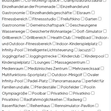
Boutiquen
Co-Working-Space
Dampfbad und Sauna
Einzelhandel an der Promenade
Einzelhandel und
Gastronomie
Einzelhandelsgeschäfte
Eisraum
Fitnessbereich
Fitnessstudio
Freiluftkino
Garten
Gastronomie
Gemeinschaftspark
Geschwungene
Wasserwege
Gesicherte Wohnanlage
Golf-Simulator
Grillbereich
Grillbereich
Health Club
Heißbad
Indoor-
und Outdoor-Fitnessbereich
Indoor-Kinderspielplatz
Infinity-Pool
Intelligente Lichtsteuerung
Jacuzzi
Joggingpfad
Joggingstrecke
Kinderclub
Kinderpool
Kinderspielplatz
Lounges
Massagezentrum
Medienraum
Medizinisches Zentrum
Mehrzwecksaal
Multifunktions-Sportplatz
Outdoor-Minigolf
Ovaler
Infinity-Pool
Padel-Platz
Panoramasauna
perfekt für
Familien und alle,
Pferdeställe
Polofelder
Pool in
Olympiagröße
Poolbar
Privatkino
Privatkino
Privatkino
Radfahrmöglichkeiten
Radweg
Rasenflächen
Reihenhaus
Rennsimulator-Pavillon