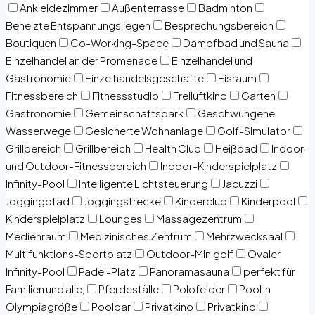
Ankleidezimmer
Außenterrasse
Badminton
Beheizte Entspannungsliegen
Besprechungsbereich
Boutiquen
Co-Working-Space
Dampfbad und Sauna
Einzelhandel an der Promenade
Einzelhandel und
Gastronomie
Einzelhandelsgeschäfte
Eisraum
Fitnessbereich
Fitnessstudio
Freiluftkino
Garten
Gastronomie
Gemeinschaftspark
Geschwungene
Wasserwege
Gesicherte Wohnanlage
Golf-Simulator
Grillbereich
Grillbereich
Health Club
Heißbad
Indoor-
und Outdoor-Fitnessbereich
Indoor-Kinderspielplatz
Infinity-Pool
Intelligente Lichtsteuerung
Jacuzzi
Joggingpfad
Joggingstrecke
Kinderclub
Kinderpool
Kinderspielplatz
Lounges
Massagezentrum
Medienraum
Medizinisches Zentrum
Mehrzwecksaal
Multifunktions-Sportplatz
Outdoor-Minigolf
Ovaler
Infinity-Pool
Padel-Platz
Panoramasauna
perfekt für
Familien und alle,
Pferdeställe
Polofelder
Pool in
Olympiagröße
Poolbar
Privatkino
Privatkino