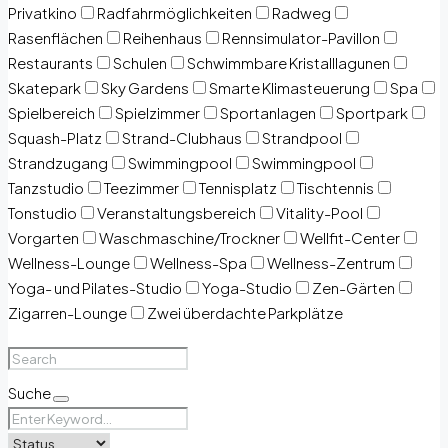
Privatkino
Radfahrmöglichkeiten
Radweg
Rasenflächen
Reihenhaus
Rennsimulator-Pavillon
Restaurants
Schulen
Schwimmbare Kristalllagunen
Skatepark
Sky Gardens
Smarte Klimasteuerung
Spa
Spielbereich
Spielzimmer
Sportanlagen
Sportpark
Squash-Platz
Strand-Clubhaus
Strandpool
Strandzugang
Swimmingpool
Swimmingpool
Tanzstudio
Teezimmer
Tennisplatz
Tischtennis
Tonstudio
Veranstaltungsbereich
Vitality-Pool
Vorgarten
Waschmaschine/Trockner
Wellfit-Center
Wellness-Lounge
Wellness-Spa
Wellness-Zentrum
Yoga- und Pilates-Studio
Yoga-Studio
Zen-Gärten
Zigarren-Lounge
Zwei überdachte Parkplätze
Suche