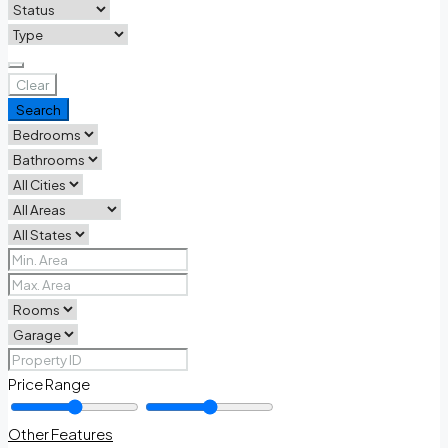
Clear
Search
Price Range
Other Features