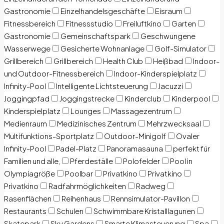
Gastronomie
Einzelhandelsgeschäfte
Eisraum
Fitnessbereich
Fitnessstudio
Freiluftkino
Garten
Gastronomie
Gemeinschaftspark
Geschwungene
Wasserwege
Gesicherte Wohnanlage
Golf-Simulator
Grillbereich
Grillbereich
Health Club
Heißbad
Indoor-
und Outdoor-Fitnessbereich
Indoor-Kinderspielplatz
Infinity-Pool
Intelligente Lichtsteuerung
Jacuzzi
Joggingpfad
Joggingstrecke
Kinderclub
Kinderpool
Kinderspielplatz
Lounges
Massagezentrum
Medienraum
Medizinisches Zentrum
Mehrzwecksaal
Multifunktions-Sportplatz
Outdoor-Minigolf
Ovaler
Infinity-Pool
Padel-Platz
Panoramasauna
perfekt für
Familien und alle,
Pferdeställe
Polofelder
Pool in
Olympiagröße
Poolbar
Privatkino
Privatkino
Privatkino
Radfahrmöglichkeiten
Radweg
Rasenflächen
Reihenhaus
Rennsimulator-Pavillon
Restaurants
Schulen
Schwimmbare Kristalllagunen
Skatepark
Sky Gardens
Smarte Klimasteuerung
Spa