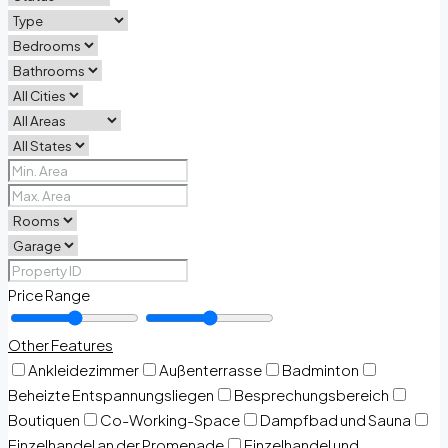
Price Range
Other Features
Ankleidezimmer
Außenterrasse
Badminton
Beheizte Entspannungsliegen
Besprechungsbereich
Boutiquen
Co-Working-Space
Dampfbad und Sauna
Einzelhandel an der Promenade
Einzelhandel und