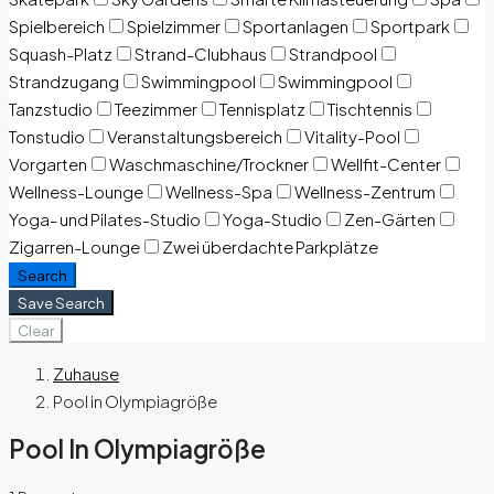
Spielbereich
Spielzimmer
Sportanlagen
Sportpark
Squash-Platz
Strand-Clubhaus
Strandpool
Strandzugang
Swimmingpool
Swimmingpool
Tanzstudio
Teezimmer
Tennisplatz
Tischtennis
Tonstudio
Veranstaltungsbereich
Vitality-Pool
Vorgarten
Waschmaschine/Trockner
Wellfit-Center
Wellness-Lounge
Wellness-Spa
Wellness-Zentrum
Yoga- und Pilates-Studio
Yoga-Studio
Zen-Gärten
Zigarren-Lounge
Zwei überdachte Parkplätze
Search
Save Search
Clear
Zuhause
Pool in Olympiagröße
Pool In Olympiagröße