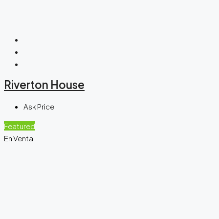
Riverton House
Ask Price
Featured
En Venta