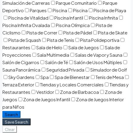
Simulación de Carreras
Parque Comunitario
Parque
Deportivo
Parques
Piscina
Piscina
Piscina de Playa
Piscina de Vitalidad
Piscina Infantil
Piscina Infinita
Piscina Infinita Ovalada
Piscina Olímpica
Pista de
Ciclismo
Pista de Correr
Pista de Pádel
Pista de Skate
Pista de Squash
Pista de Tenis
Pista Polideportiva
Restaurantes
Sala de Hielo
Sala de Juegos
Sala de
Proyecciones
Sala Multimedia
Salas de Vapor y Sauna
Salón de Cigarros
Salón de Té
Salón de Usos Múltiples
Sauna Panorámica
Seguridad Privada
Simulador de Golf
Sky Gardens
Spa
Spa de Bienestar
Tenis de Mesa
Terraza Exterior
Tiendas y Locales Comerciales
Tiendas y
Restaurantes
Vestidor
Zona de Barbacoa
Zona de
Juegos
Zona de Juegos Infantil
Zona de Juegos Interior
para Niños
Search
Save Search
Clear