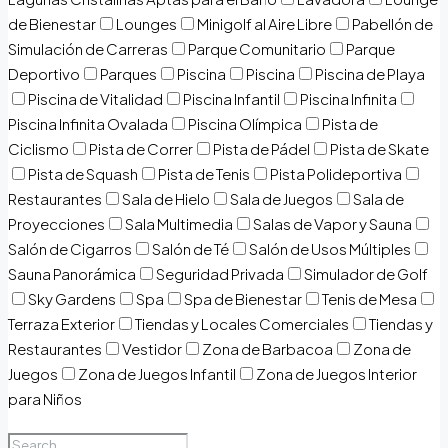
de Bienestar
Lounges
Minigolf al Aire Libre
Pabellón de
Simulación de Carreras
Parque Comunitario
Parque
Deportivo
Parques
Piscina
Piscina
Piscina de Playa
Piscina de Vitalidad
Piscina Infantil
Piscina Infinita
Piscina Infinita Ovalada
Piscina Olímpica
Pista de
Ciclismo
Pista de Correr
Pista de Pádel
Pista de Skate
Pista de Squash
Pista de Tenis
Pista Polideportiva
Restaurantes
Sala de Hielo
Sala de Juegos
Sala de
Proyecciones
Sala Multimedia
Salas de Vapor y Sauna
Salón de Cigarros
Salón de Té
Salón de Usos Múltiples
Sauna Panorámica
Seguridad Privada
Simulador de Golf
Sky Gardens
Spa
Spa de Bienestar
Tenis de Mesa
Terraza Exterior
Tiendas y Locales Comerciales
Tiendas y
Restaurantes
Vestidor
Zona de Barbacoa
Zona de
Juegos
Zona de Juegos Infantil
Zona de Juegos Interior
para Niños