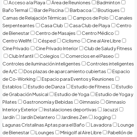
Acceso a la Playa
Área de Reuniones
Badminton
Baño Termal
Bar de Piscina
Barbacoa
Boutiques
Camas de Relajación Térmicas
Campos de Polo
Canales
Serpenteantes
Casa Club
Casa Club de Playa
Centro
de Bienestar
Centro de Masajes
Centro Médico
Centro Wellfit
Césped
Ciclismo
Cine al Aire Libre
Cine Privado
Cine Privado Interior
Club de Salud y Fitness
Club Infantil
Colegios
Comercios en el Paseo
Controles de iluminación inteligentes
Controles inteligentes
de A/C
Dos plazas de aparcamiento cubiertas
Espacio
de Co-Working
Espacio para Eventos y Reuniones
Establos
Estudio de Danza
Estudio de Fitness
Estudio
de Grabación Musical
Estudio de Yoga
Estudio de Yoga y
Pilates
Gastronomía y Bebidas
Gimnasio
Gimnasio
Interior y Exterior
Instalaciones deportivas
Jacuzzi
Jardín
Jardín Delantero
Jardines Zen
Jogging
Lagunas Cristalinas Aptas para el Baño
Lavadora
Lounge
de Bienestar
Lounges
Minigolf al Aire Libre
Pabellón de