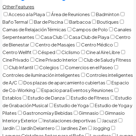
Other Features
Acceso a la Playa
Área de Reuniones
Badminton
Baño Termal
Bar de Piscina
Barbacoa
Boutiques
Camas de Relajación Térmicas
Campos de Polo
Canales
Serpenteantes
Casa Club
Casa Club de Playa
Centro
de Bienestar
Centro de Masajes
Centro Médico
Centro Wellfit
Césped
Ciclismo
Cine al Aire Libre
Cine Privado
Cine Privado Interior
Club de Salud y Fitness
Club Infantil
Colegios
Comercios en el Paseo
Controles de iluminación inteligentes
Controles inteligentes
de A/C
Dos plazas de aparcamiento cubiertas
Espacio
de Co-Working
Espacio para Eventos y Reuniones
Establos
Estudio de Danza
Estudio de Fitness
Estudio
de Grabación Musical
Estudio de Yoga
Estudio de Yoga y
Pilates
Gastronomía y Bebidas
Gimnasio
Gimnasio
Interior y Exterior
Instalaciones deportivas
Jacuzzi
Jardín
Jardín Delantero
Jardines Zen
Jogging
Lagunas Cristalinas Aptas para el Baño
Lavadora
Lounge